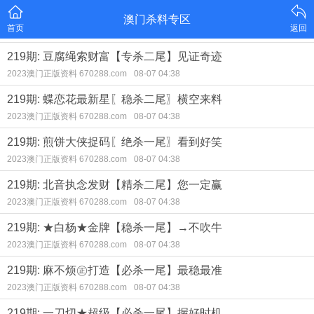
澳门杀料专区
首页
返回
219期: 豆腐绳索财富【专杀二尾】见证奇迹
2023澳门正版资料 670288.com
08-07 04:38
219期: 蝶恋花最新星〖稳杀二尾〗横空来料
2023澳门正版资料 670288.com
08-07 04:38
219期: 煎饼大侠捉码〖绝杀一尾〗看到好笑
2023澳门正版资料 670288.com
08-07 04:38
219期: 北音执念发财【精杀二尾】您一定赢
2023澳门正版资料 670288.com
08-07 04:38
219期: ★白杨★金牌【稳杀一尾】→不吹牛
2023澳门正版资料 670288.com
08-07 04:38
219期: 麻不烦㊣打造【必杀一尾】最稳最准
2023澳门正版资料 670288.com
08-07 04:38
219期: 一刀切★超级【必杀一尾】握好时机