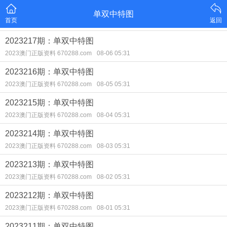
单双中特图
首页
返回
2023217期：单双中特图
2023澳门正版资料 670288.com
08-06 05:31
2023216期：单双中特图
2023澳门正版资料 670288.com
08-05 05:31
2023215期：单双中特图
2023澳门正版资料 670288.com
08-04 05:31
2023214期：单双中特图
2023澳门正版资料 670288.com
08-03 05:31
2023213期：单双中特图
2023澳门正版资料 670288.com
08-02 05:31
2023212期：单双中特图
2023澳门正版资料 670288.com
08-01 05:31
2023211期：单双中特图