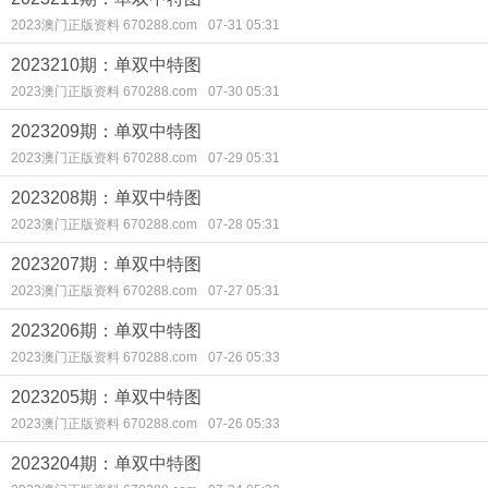
2023澳门正版资料 670288.com
07-31 05:31
2023210期：单双中特图
2023澳门正版资料 670288.com
07-30 05:31
2023209期：单双中特图
2023澳门正版资料 670288.com
07-29 05:31
2023208期：单双中特图
2023澳门正版资料 670288.com
07-28 05:31
2023207期：单双中特图
2023澳门正版资料 670288.com
07-27 05:31
2023206期：单双中特图
2023澳门正版资料 670288.com
07-26 05:33
2023205期：单双中特图
2023澳门正版资料 670288.com
07-26 05:33
2023204期：单双中特图