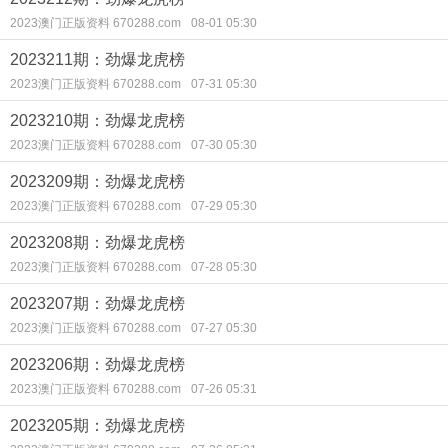
2023澳门正版资料 670288.com
08-01 05:30
2023211期：劲爆龙虎榜
2023澳门正版资料 670288.com
07-31 05:30
2023210期：劲爆龙虎榜
2023澳门正版资料 670288.com
07-30 05:30
2023209期：劲爆龙虎榜
2023澳门正版资料 670288.com
07-29 05:30
2023208期：劲爆龙虎榜
2023澳门正版资料 670288.com
07-28 05:30
2023207期：劲爆龙虎榜
2023澳门正版资料 670288.com
07-27 05:30
2023206期：劲爆龙虎榜
2023澳门正版资料 670288.com
07-26 05:31
2023205期：劲爆龙虎榜